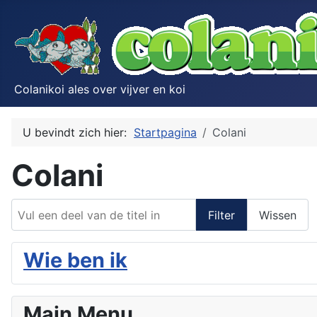
Colanikoi ales over vijver en koi
U bevindt zich hier:
Startpagina
Colani
Colani
Vul een deel van de titel in
Filter
Wissen
Wie ben ik
Main Menu