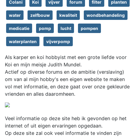
Colani
Koi
vijver
forum
filter
planten
water
zelfbouw
kwaliteit
wondbehandeling
medicatie
pomp
lucht
pompen
waterplanten
vijverpomp
Als karper en koi hobbyist met een grote liefde voor
Koi en mijn meisje Judith Mundel.
Actief op diverse forums en de ambitie (verslaving)
om van al mijn hobby's een eigen website te maken
vol met informatie, en deze gaat over onze gekleurde
vrienden en alles daaromheen.
Veel informatie op deze site heb ik gevonden op het
internet of uit eigen ervaringen opgedaan.
Op deze site zal ook veel informatie te vinden zijn