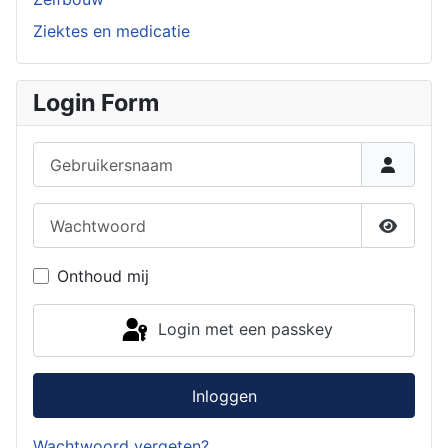
Ziektes en medicatie
Login Form
Gebruikersnaam
Wachtwoord
Toon w
Onthoud mij
Login met een passkey
Inloggen
Wachtwoord vergeten?